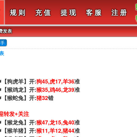
规 则
充 值
提 现
客 服
注 册
费发表
高手
表
👑【狗虎羊】开:
狗45,虎17,羊36
准
👑【猴鸡龙】开:
猴35,鸡46,龙39
准
👑【猴蛇兔】开:
猪32
错
欢迎转发+关注
👑【猴龙兔】开:
猴47,龙15,兔40
准
👑【猴羊猪】开:
猴11,羊12,猪44
准