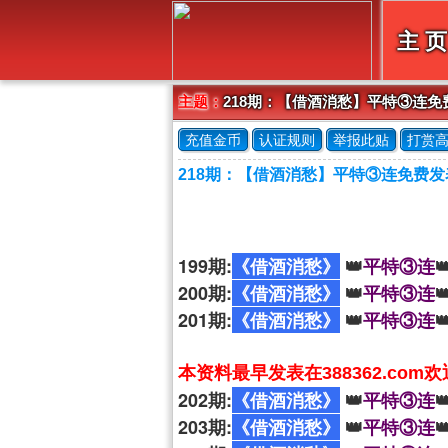
主 页
主题：
218期：【借酒消愁】平特③连免
充值金币
认证规则
举报此贴
打赏
218期：【借酒消愁】平特③连免费发
199期:
《借酒消愁》
👑
平特③连
200期:
《借酒消愁》
👑
平特③连
201期:
《借酒消愁》
👑
平特③连
本资料最早发表在388362.com
202期:
《借酒消愁》
👑
平特③连
203期:
《借酒消愁》
👑
平特③连