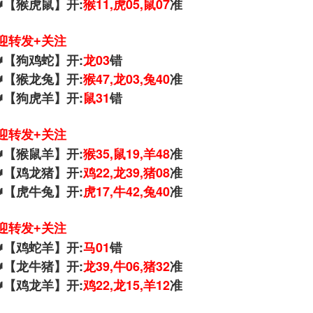
👑【猴虎鼠】开:
猴11,虎05,鼠07
准
欢迎转发+关注
👑【狗鸡蛇】开:
龙03
错
👑【猴龙兔】开:
猴47,龙03,兔40
准
👑【狗虎羊】开:
鼠31
错
欢迎转发+关注
👑【猴鼠羊】开:
猴35,鼠19,羊48
准
👑【鸡龙猪】开:
鸡22,龙39,猪08
准
👑【虎牛兔】开:
虎17,牛42,兔40
准
欢迎转发+关注
👑【鸡蛇羊】开:
马01
错
👑【龙牛猪】开:
龙39,牛06,猪32
准
👑【鸡龙羊】开:
鸡22,龙15,羊12
准