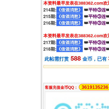
本资料最早发表在388362.com
214期:
《借酒消愁》
👑
平特③连
215期:
《借酒消愁》
👑
平特③连
216期:
《借酒消愁》
👑
平特③连
本资料最早发表在388362.com
217期:
《借酒消愁》
👑
平特③连
218期:
《借酒消愁》
👑
平特③连

588
此帖需打赏
金币，已有
3619135236
客服充值金币QQ：