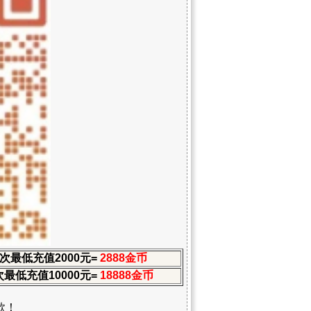
次最低充值2000元=
2888金币
最低充值10000元=
18888金币
款！