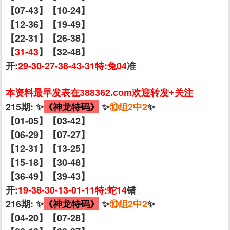
【07-43】【10-24】
【12-36】【19-49】
【22-31】【26-38】
【
31-43
】【32-48】
开:
29-30-27-38-43-31特:兔04
准
本资料最早发表在388362.com欢迎转发+关注
215期: ✨
《神龙特码》
✨
⑩组2中2
✨
【01-05】【03-42】
【06-29】【07-27】
【12-31】【13-25】
【15-18】【30-48】
【36-49】【39-43】
开:
19-38-30-13-01-11特:蛇14
错
216期: ✨
《神龙特码》
✨
⑩组2中2
✨
【04-20】【07-28】