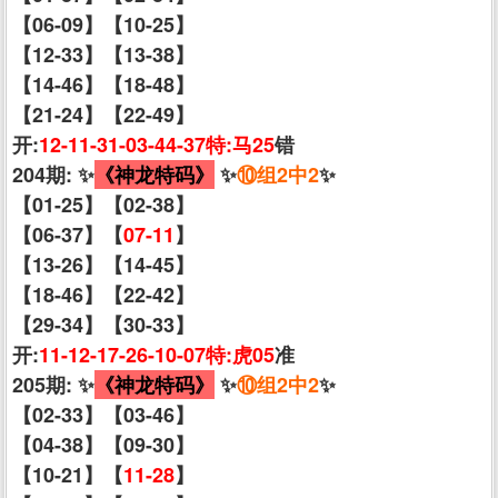
【06-09】【10-25】
【12-33】【13-38】
【14-46】【18-48】
【21-24】【22-49】
开:
12-11-31-03-44-37特:马25
错
204期: ✨
《神龙特码》
✨
⑩组2中2
✨
【01-25】【02-38】
【06-37】【
07-11
】
【13-26】【14-45】
【18-46】【22-42】
【29-34】【30-33】
开:
11-12-17-26-10-07特:虎05
准
205期: ✨
《神龙特码》
✨
⑩组2中2
✨
【02-33】【03-46】
【04-38】【09-30】
【10-21】【
11-28
】