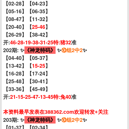
【02-28】【04-23】
【05-16】【06-35】
【08-47】【11-32】
【20-40】【
25-46
】
【26-29】【38-42】
开:
46-28-19-38-31-25特:猪32
准
202期: ✨
《神龙特码》
✨
⑩组2中2
✨
【04-40】【05-37】
【13-42】【
15-25
】
【16-28】【17-24】
【25-48】【30-41】
【33-36】【45-49】
开:
21-15-25-47-13-45特:兔40
准
本资料最早发表在388362.com欢迎转发+关注
203期: ✨
《神龙特码》
✨
⑩组2中2
✨
【01-37】【02-34】